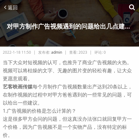
返回
对甲方制作广告视频遇到的问题给出几点建议-艺客映画传媒(深圳)有限公司
2022-1-18 11:50
|
发布者:
admin
|
查看:
2023
|
评论: 0
当下大众对短视频的认可，也推升了商业广告视频的火热。
视频可以将枯燥的文字、无趣的图片变的轻松有趣，让大众
更愿意观看。
艺客映画传媒
每个月制作广告视频数量出产达到20条以上，
在制作视频的过程中对甲方爸爸遇到的一些常见的问题，可
以给出一些建议。
1.广告视频的价格是怎么计算的？
这是很多甲方会问的问题，但这真没办法张口就回复甲方一
个价格，因为广告视频不是一个实物产品，没有特定的标
价。